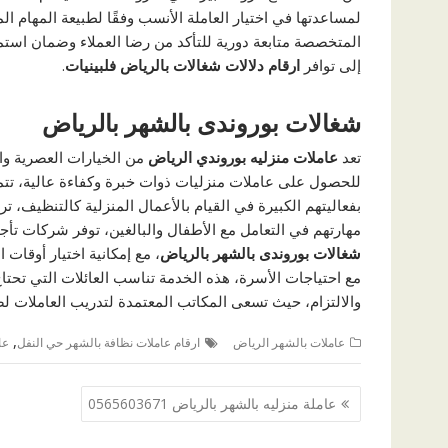
لمساعدتها في اختيار العاملة الأنسب وفقًا لطبيعة المهام ال
المتخصصة متابعة دورية للتأكد من رضا العملاء وضمان استمر
إلى توافر
ارقام دلالات شغالات بالرياض فلبينيات
.
شغالات بوروندى بالشهر بالرياض
تعد
عاملات منزليه بوروندي الرياض
من الخيارات العصرية وال
للحصول على عاملات منزليات ذوات خبرة وكفاءة عالية، تتم
بفعاليتهم الكبيرة في القيام بالأعمال المنزلية كالتنظيف، ت
مهارتهم في التعامل مع الأطفال والبالغين، توفر شركات تأجي
شغالات بوروندى بالشهر بالرياض
، مع إمكانية اختيار أوقات ا
مع احتياجات الأسرة، هذه الخدمة تناسب العائلات التي تحتاج
والالتزام، حيث تسعى المكاتب المعتمدة لتدريب العاملات ل
,
عاملات بالشهر الرياض
ارقام عاملات نظافة بالشهر حي النفل
عا
تصفّح
عاملة منزليه بالشهر بالرياض 0565603671
المقالات