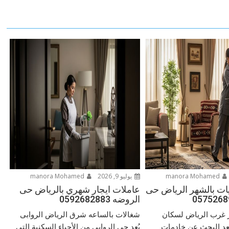
manora Mohamed
يوليو 9, 2026
manora Mohamed
ات بالشهر الرياض حى
عاملات ايجار شهري بالرياض حى
الروضه 0592682883
 غرب الرياض لسكان
شغالات بالساعه شرق الرياض الروابى
يعد البحث عن خادمات
يُعد حي الروابي من الأحياء السكنية التي