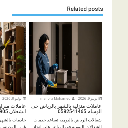
Related posts
يوليو 9, 2026
manora Mohamed
يوليو 9, 2026
عاملات منزلية بالشهر بالرياض حى
عاملات منزلي
الوسام 0582541465
الشعلان 0575268905
شغالات الرياض باليوميه تساعد خدمات
خادمات بالشهر
الشغالات اليومية في الرياض على إنجاز
غرب المدينة، 