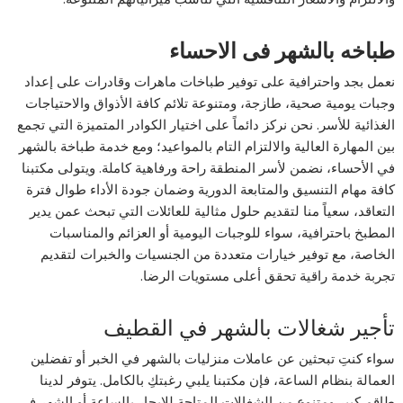
طباخه بالشهر فى الاحساء
نعمل بجد واحترافية على توفير طباخات ماهرات وقادرات على إعداد
وجبات يومية صحية، طازجة، ومتنوعة تلائم كافة الأذواق والاحتياجات
الغذائية للأسر. نحن نركز دائماً على اختيار الكوادر المتميزة التي تجمع
بين المهارة العالية والالتزام التام بالمواعيد؛ ومع خدمة طباخة بالشهر
في الأحساء، نضمن لأسر المنطقة راحة ورفاهية كاملة. ويتولى مكتبنا
كافة مهام التنسيق والمتابعة الدورية وضمان جودة الأداء طوال فترة
التعاقد، سعياً منا لتقديم حلول مثالية للعائلات التي تبحث عمن يدير
المطبخ باحترافية، سواء للوجبات اليومية أو العزائم والمناسبات
الخاصة، مع توفير خيارات متعددة من الجنسيات والخبرات لتقديم
تجربة خدمة راقية تحقق أعلى مستويات الرضا.
تأجير شغالات بالشهر في القطيف
سواء كنتِ تبحثين عن عاملات منزليات بالشهر في الخبر أو تفضلين
العمالة بنظام الساعة، فإن مكتبنا يلبي رغبتكِ بالكامل. يتوفر لدينا
طاقم كبير ومتنوع من الشغالات المتاحة للإيجار بالساعة أو الشهر في