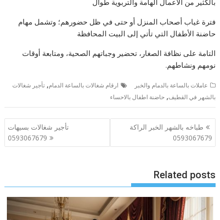
بالكثير من الأعمال الهامة والتربوية طوال
فترة غياب أصحاب المنزل أو حتى في ظل حضورهم؛ وتشمل مهام
حاضنة الأطفال التي تأتي إلى البيت المحافظة
التامة على نظافة الصغار، تحضير وجباتهم الصحية، ومتابعة أوقات
نومهم ونشاطهم.
,
عاملات بالساعة بالدمام والخبر
ارقام شغالات بالساعة الدمام
تأجير شغالات
,
بالشهر في القطيف
حاضنة اطفال بالاحساء
تصفّح
طباخه بالشهر الخبر الراكة
تأجير شغالات بسيهات
المقالات
0593067679
0593067679
Related posts