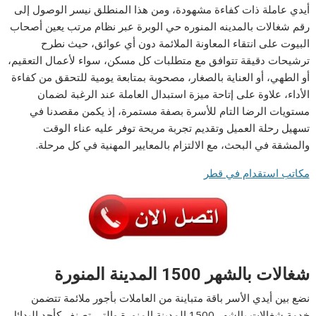
أيدي عاملة ذات كفاءة مشهودة، ومن هذا المنطلق نيسر الوصول إلى
رقم شغالات بالمدينه المنوره حي الوبرة عبر نظام مرتب يعين أصحاب
البيوت على انتقاء المعاونة الملائمة دون أي عوائق، حيث نطرح
ترشيحات دقيقة تتوافق مع متطلبات كل مسكن، سواء لأعمال التعقيم،
أو الطهي، أو العناية بالصغار، مصحوبة بمتابعة يومية للتحقق من كفاءة
الأداء، علاوة على إتاحة ميزة استبدال العاملة عند الرغبة لضمان
مستويات الرضا التام للأسرة بصفة مستمرة، إذ يكمن مقصدنا في
تسهيل رحلة العميل وتقديم تجربة مريحة توفر عليه عناء الوقت
والمشقة في البحث، مع الالتزام بالمعايير المهنية في كل مرحلة.
مكاتب استقدام في قطر
شغالات بالشهر 1500 المدينة المنورة
نضع بين أيدي الأسر باقة متباينة من العاملات بأجور ملائمة تتضمن
خدمة شغالات بالشهر 1500 المدينة المنورة والتي تصنف كأحد البدائل