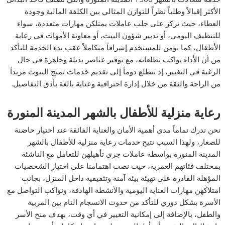
الأكثر إقبالاً وطلباً نظراً للتوازن المثالي بين الكلفة المالية وجودة
العطاء، حيث نركز على جلب عاملات يمتلكن مهارات متعددة، سواء
للتنظيف اليومي، أو تدبير شؤون البيت، أو معاونة الأمهات في رعاية
الأطفال، كما نؤمن للمستخدم إشرافاً متكاملاً عقب بدء الخدمة للتأكد
من أن الأداء يواكب تطلعاته، مع توفير عناصر بديلة وجاهزة في حال
الرغبة في التغيير، إذ نتطلع دوماً إلى تقديم خدمات تمنح البيوت مزيداً
من الراحة والثقة من خلال إدارة احترافية وعناية بالغة بأدق التفاصيل.
رعاية منزلية للأطفال بالشهر المدينة المنورة
نحن ندرك تماماً مدى أهمية الأمان والعناية الفائقة عند اختيار حاضنة
للصغار، ولهذا السبب نتيح خدمات رعاية منزلية للأطفال بالشهر
المدينة المنورة بواسطة عاملات جرى تأهيلهن للتعامل مع الناشئة
بمختلف فئاتهم العمرية، حيث نصب اهتمامنا على اختيار الشخصيات
المؤهلة القادرة على تهيئة بيئة آمنة وتثقيفية داخل المنزل، بجانب
امتلاكهن مهارات العناية اليومية والأنشطة الهادفة، ونواكب التواصل مع
الأسرة بشكل دوري للتأكد من حدوث الانسجام التام بين المربية
والطفل، بالإضافة إلى إمكانية التغيير في أي وقت، بهدف منح الأسر