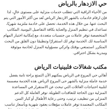
حي الازدهار بالرياض
من الأحياء الراقية التي تتطلب خدمات منزلية على مستوى عالٍ، لذا
فإن ارقام خادمات بالشهر الازدهار الرياض تُعد من أكثر الأمور التي يتم
البحث عنها. من خلال هذه الخدمة، تحصل على خادمة ملتزمة شهريًا،
تساعدك في تنظيم المنزل والعناية بكافة التفاصيل اليومية. المكاتب
المتخصصة توفر عاملات من جنسيات متعددة، مع إمكانية اختيار المهام
المناسبة لك. الخدمة توفر لك استقرارًا وتنظيمًا دون القلق من البحث
المتكرر. استمتعي بوقتك واتركي مسؤولية المنزل لخادمة موثوقة
ومدربة بشكل احترافي.
مكتب شغالات فلبينيات الرياض
أهالي حي المروج في الرياض يمكنهم الآن التمتع براحة تامة بفضل
خدمة عاملة منزلية بالشهر حى المروج الرياض. هذه الخدمة مصممة
لتلبية احتياجات العائلات التي تبحث عن الاستقرار في المساعدة
المنزلية دون الحاجة للتعاقدات الطويلة. توفر العاملة كل الدعم
المنزلي من تنظيف، ترتيب، وحتى رعاية الأطفال أو كبار السن.
المكاتب المعتمدة توفر عاملات مؤهلات بعقود شهرية وبأسعار تناسب