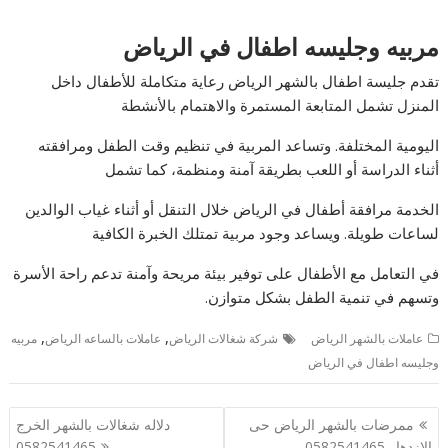
مربيه وجليسه اطفال في الرياض
تقدم جليسة اطفال بالشهر الرياض رعاية متكاملة للأطفال داخل
المنزل تشمل المتابعة المستمرة والاهتمام بالأنشطة
اليومية المختلفة. وتساعد المربية في تنظيم وقت الطفل ومرافقته
أثناء الدراسة أو اللعب بطريقة آمنة ومنظمة، كما تشمل
الخدمة مرافقة أطفال في الرياض خلال التنقل أو أثناء غياب الوالدين
لساعات طويلة. ويساعد وجود مربية تمتلك الخبرة الكافية
في التعامل مع الأطفال على توفير بيئة مريحة وآمنة تدعم راحة الأسرة
وتسهم في تنمية الطفل بشكل متوازن.
,
,
عاملات بالشهر الرياض
شركة شغالات الرياض
عاملات بالساعه الرياض
مربيه
وجليسه اطفال في الرياض
تصفّح
ممرضات بالشهر الرياض حى
دلاله شغالات بالشهر الخرج
المقالات
الازدهار 0582541465
0582541465