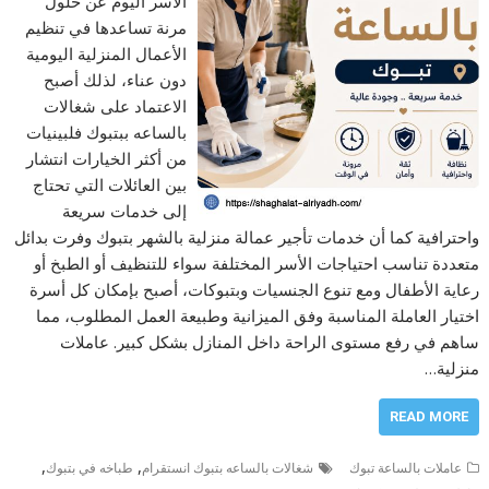
الأسر اليوم عن حلول
مرنة تساعدها في تنظيم
الأعمال المنزلية اليومية
دون عناء، لذلك أصبح
الاعتماد على شغالات
بالساعه ببتبوك فلبينيات
من أكثر الخيارات انتشار
بين العائلات التي تحتاج
إلى خدمات سريعة
واحترافية كما أن خدمات تأجير عمالة منزلية بالشهر بتبوك وفرت بدائل
متعددة تناسب احتياجات الأسر المختلفة سواء للتنظيف أو الطبخ أو
رعاية الأطفال ومع تنوع الجنسيات وبتبوكات، أصبح بإمكان كل أسرة
اختيار العاملة المناسبة وفق الميزانية وطبيعة العمل المطلوب، مما
ساهم في رفع مستوى الراحة داخل المنازل بشكل كبير. عاملات
منزلية…
READ MORE
,
,
عاملات بالساعة تبوك
شغالات بالساعه بتبوك انستقرام
طباخه في بتبوك