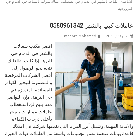
,
,
الشاطئ
طباخه بالشهر في الدمام حي الفيصلية
عمالة منزلية بالساعة في الدمام حي
المزروعية
عاملات كينيا بالشهر 0580961342
يوليو 19, 2026
manora Mohamed
أفضل مكتب شغالات
بالشهر في الدمام حي
النزهة إذا كانت تطلعاتكِ
تتجه نحو الوصول إلى
أفضل الشركات المرخصة
والمضمونة لتوفير الكوادر
المساندة المتميزة في
حي النزهة، فإن التواصل
معنا يتيح لكِ استقطاب
عاملات ممتازات يتمتعن
بأعلى درجات الكفاءة
والأمانة المهنية. وتتمثل أبرز المزايا التي تقدمها شركتنا في امتلاك
قاعدة بيانات ضخمة تضم مجموعات واسعة من العاملات ذوات الخبرة