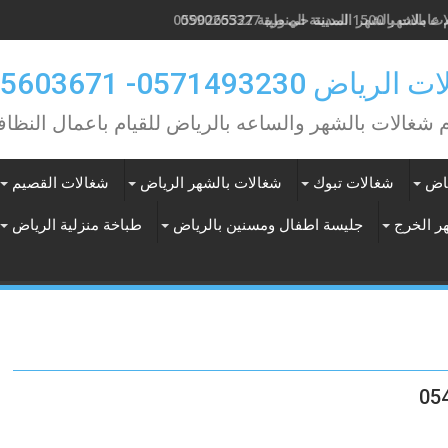
 1500 المدينة المنورة 0590265327
ياض 0571493230- 0565603671
م شغالات بالشهر والساعه بالرياض للقيام باعمال النظاف
ياض
شغالات تبوك
شغالات بالشهر الرياض
شغالات القصيم
ر الخرج
جليسة اطفال ومسنين بالرياض
طباخة منزلية الرياض