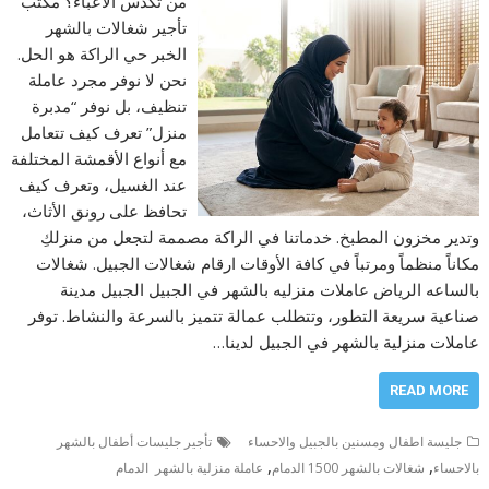
من تكدس الأعباء؟ مكتب
تأجير شغالات بالشهر
الخبر حي الراكة هو الحل.
نحن لا نوفر مجرد عاملة
تنظيف، بل نوفر “مدبرة
منزل” تعرف كيف تتعامل
مع أنواع الأقمشة المختلفة
عند الغسيل، وتعرف كيف
تحافظ على رونق الأثاث،
وتدير مخزون المطبخ. خدماتنا في الراكة مصممة لتجعل من منزلكِ
مكاناً منظماً ومرتباً في كافة الأوقات ارقام شغالات الجبيل. شغالات
بالساعه الرياض عاملات منزليه بالشهر في الجبيل الجبيل مدينة
صناعية سريعة التطور، وتتطلب عمالة تتميز بالسرعة والنشاط. توفر
عاملات منزلية بالشهر في الجبيل لدينا…
READ MORE
جليسة اطفال ومسنين بالجبيل والاحساء
تأجير جليسات أطفال بالشهر
,
,
بالاحساء
شغالات بالشهر 1500 الدمام
عاملة منزلية بالشهر الدمام